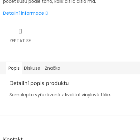
počet kusů podle toho, kolik číslic číslo má.
Detailní informace
ZEPTAT SE
Popis
Diskuze
Značka
Detailní popis produktu
Samolepka vyřezávaná z kvalitní vinylové fólie.
Z
á
p
a
Kontakt