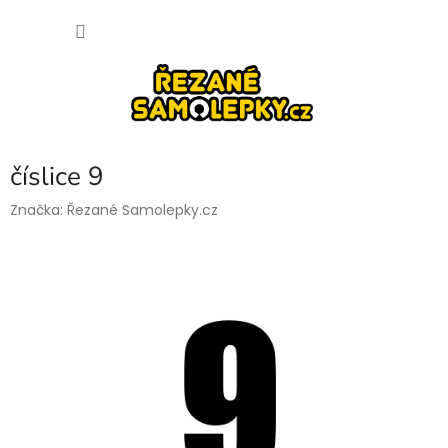
Přejít
NÁKU
na
obsah
KOŠÍK
číslice 9
Značka:
Řezané Samolepky.cz