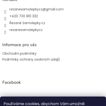
t
í
rezanesamolepkycz
@
gmail.com
+420 730 910 332
Řezané Samolepky.cz
rezanesamolepkycz
Informace pro vás
Obchodní podmínky
Podmínky ochrany osobních údajů
Facebook
Používáme cookies, abychom Vám umožnili
Rezanesamolepky.cz