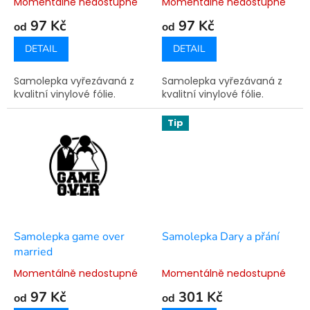
Momentálně nedostupné
Momentálně nedostupné
t
97 Kč
97 Kč
ů
od
od
DETAIL
DETAIL
Samolepka vyřezávaná z
Samolepka vyřezávaná z
kvalitní vinylové fólie.
kvalitní vinylové fólie.
Tip
Samolepka game over
Samolepka Dary a přání
married
Momentálně nedostupné
Momentálně nedostupné
97 Kč
301 Kč
od
od