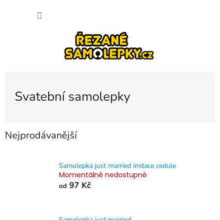
Přejít
NÁKU
na
obsah
KOŠÍK
Svatební samolepky
Nejprodávanější
Samolepka just married imitace cedule
Momentálně nedostupné
97 Kč
od
Samolepka just married