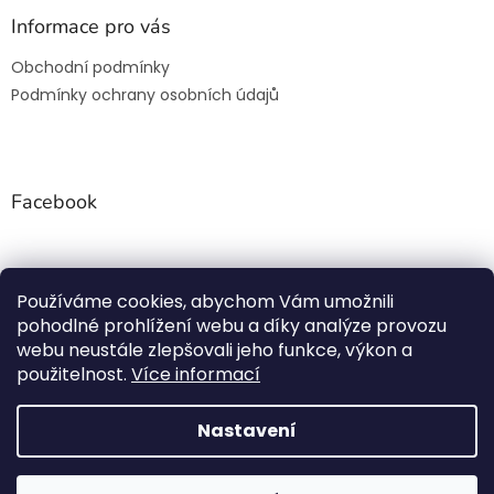
p
Informace pro vás
i
s
Obchodní podmínky
u
Podmínky ochrany osobních údajů
Facebook
Používáme cookies, abychom Vám umožnili
Rezanesamolepky.cz
pohodlné prohlížení webu a díky analýze provozu
webu neustále zlepšovali jeho funkce, výkon a
použitelnost.
Více informací
Vytvořil Shoptet
Nastavení
NETISKNEME, ALE ŘEŽEME ! Všechny samolepky jsou
Copyright 2026
Řezané Samolepky.cz
. Všechna práva