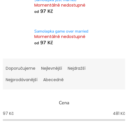
Momentálně nedostupné
97 Kč
od
Samolepka game over married
Momentálně nedostupné
97 Kč
od
Ř
a
Doporučujeme
Nejlevnější
Nejdražší
z
e
Nejprodávanější
Abecedně
n
í
p
Cena
r
o
97
Kč
481
Kč
d
u