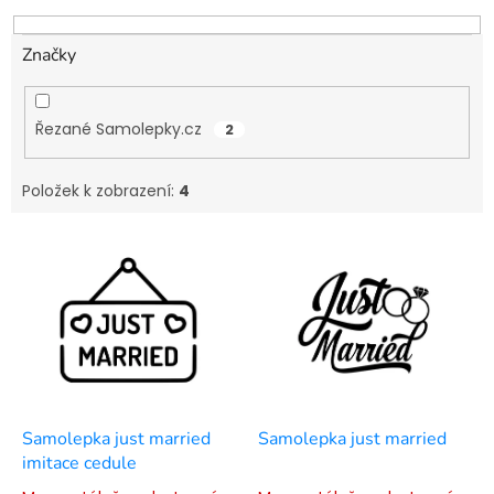
k
t
ů
Značky
Řezané Samolepky.cz
2
Položek k zobrazení:
4
V
ý
p
i
s
p
r
o
d
Samolepka just married
Samolepka just married
u
imitace cedule
k