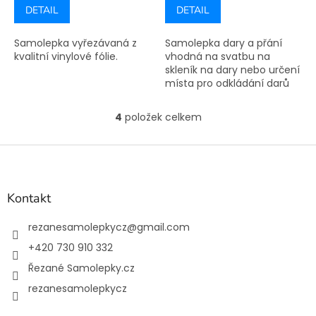
DETAIL
DETAIL
Samolepka vyřezávaná z
Samolepka dary a přání
kvalitní vinylové fólie.
vhodná na svatbu na
skleník na dary nebo určení
místa pro odkládání darů
na jedno místo.
4
položek celkem
O
v
l
Z
á
á
d
p
a
a
Kontakt
c
t
í
í
rezanesamolepkycz
@
gmail.com
p
r
+420 730 910 332
v
Řezané Samolepky.cz
k
y
rezanesamolepkycz
v
ý