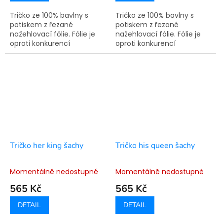
Tričko ze 100% bavlny s
Tričko ze 100% bavlny s
potiskem z řezané
potiskem z řezané
nažehlovací fólie. Fólie je
nažehlovací fólie. Fólie je
oproti konkurencí
oproti konkurencí
využívané technologie
využívané technologie
sítotisku pružná a nepraská.
sítotisku pružná a nepraská.
Doba výroby je 7-14
Doba výroby je 7-14
pracovních dní.
pracovních dní.
Tričko her king šachy
Tričko his queen šachy
Momentálně nedostupné
Momentálně nedostupné
565 Kč
565 Kč
DETAIL
DETAIL