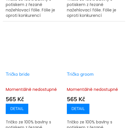
potiskem z řezané
potiskem z řezané
nažehlovací fólie. Fólie je
nažehlovací fólie. Fólie je
oproti konkurencí
oproti konkurencí
využívané technologie
využívané technologie
sítotisku pružná a nepraská.
sítotisku pružná a nepraská.
Doba výroby je 7-14
Doba výroby je 7-14
pracovních dní.
pracovních dní.
Tričko bride
Tričko groom
Momentálně nedostupné
Momentálně nedostupné
565 Kč
565 Kč
DETAIL
DETAIL
Tričko ze 100% bavlny s
Tričko ze 100% bavlny s
potiskem z řezané
potiskem z řezané