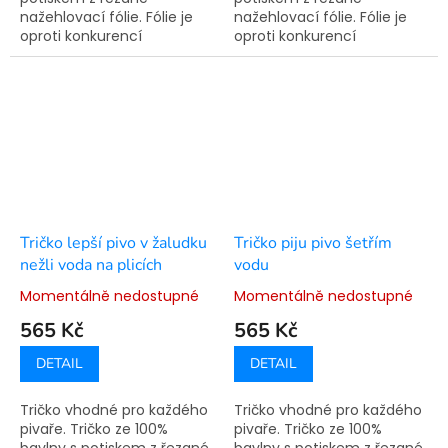
nažehlovací fólie. Fólie je
nažehlovací fólie. Fólie je
oproti konkurencí
oproti konkurencí
využívané technologie
využívané technologie
sítotisku pružná a nepraská.
sítotisku pružná a nepraská.
Doba výroby je 7-14
Doba výroby je 7-14
pracovních dní.
pracovních dní.
Tričko lepší pivo v žaludku
Tričko piju pivo šetřím
nežli voda na plicích
vodu
Momentálně nedostupné
Momentálně nedostupné
565 Kč
565 Kč
DETAIL
DETAIL
Tričko vhodné pro každého
Tričko vhodné pro každého
pivaře. Tričko ze 100%
pivaře. Tričko ze 100%