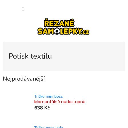
Přejít
NÁKU
na
obsah
KOŠÍK
Potisk textilu
Nejprodávanější
Tričko mini boss
Momentálně nedostupné
638 Kč
Tričko boss lady