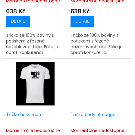
Momentálně nedostupné
Momentálně nedostupné
t
638 Kč
638 Kč
ů
DETAIL
DETAIL
Tričko ze 100% bavlny s
Tričko ze 100% bavlny s
potiskem z řezané
potiskem z řezané
nažehlovací fólie. Fólie je
nažehlovací fólie. Fólie je
oproti konkurencí
oproti konkurencí
využívané technologie
využívané technologie
sítotisku pružná a nepraská.
sítotisku pružná a nepraská.
Doba výroby je 7-14
Doba výroby je 7-14
pracovních dní.
pracovních dní.
Tričko boss man
Tričko body lil nugget
Momentálně nedostupné
Momentálně nedostupné