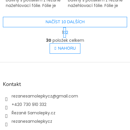
bavlny s potiskem z řezané
bavlny s potiskem z řezané
nažehlovací fólie. Fólie je
nažehlovací fólie. Fólie je
oproti konkurencí
oproti konkurencí
využívané technologie
využívané technologie
sítotisku pružná a
NAČÍST 10 DALŠÍCH
sítotisku pružná a
nepraská....
nepraská....
S
1
2
t
O
r
30
položek celkem
v
á
l
NAHORU
n
á
k
o
d
v
Z
a
á
c
á
n
í
p
í
p
a
Kontakt
r
t
v
í
rezanesamolepkycz
@
gmail.com
k
y
+420 730 910 332
v
Řezané Samolepky.cz
ý
p
rezanesamolepkycz
i