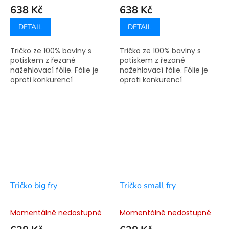
638 Kč
638 Kč
DETAIL
DETAIL
Tričko ze 100% bavlny s
Tričko ze 100% bavlny s
potiskem z řezané
potiskem z řezané
nažehlovací fólie. Fólie je
nažehlovací fólie. Fólie je
oproti konkurencí
oproti konkurencí
využívané technologie
využívané technologie
sítotisku pružná a nepraská.
sítotisku pružná a nepraská.
Doba výroby je 7-14
Doba výroby je 7-14
pracovních dní.
pracovních dní.
Tričko big fry
Tričko small fry
Momentálně nedostupné
Momentálně nedostupné