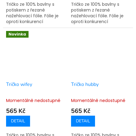
Tričko ze 100% bavlny s
Tričko ze 100% bavlny s
potiskem z řezané
potiskem z řezané
nažehlovací fólie. Fólie je
nažehlovací fólie. Fólie je
oproti konkurencí
oproti konkurencí
využívané technologie
využívané technologie
sítotisku pružná a nepraská.
sítotisku pružná a nepraská.
Novinka
Doba výroby je 7-14
Doba výroby je 7-14
pracovních dní.
pracovních dní.
Tričko wifey
Tričko hubby
Momentálně nedostupné
Momentálně nedostupné
565 Kč
565 Kč
DETAIL
DETAIL
Tričko ze 100% bavlny s
Tričko ze 100% bavlny s