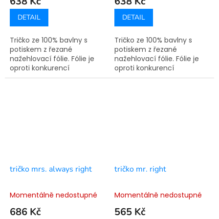
638 Kč
638 Kč
DETAIL
DETAIL
Tričko ze 100% bavlny s
Tričko ze 100% bavlny s
potiskem z řezané
potiskem z řezané
nažehlovací fólie. Fólie je
nažehlovací fólie. Fólie je
oproti konkurencí
oproti konkurencí
využívané technologie
využívané technologie
sítotisku pružná a nepraská.
sítotisku pružná a nepraská.
Doba výroby je 7-14
Doba výroby je 7-14
pracovních dní.
pracovních dní.
tričko mrs. always right
tričko mr. right
Momentálně nedostupné
Momentálně nedostupné
686 Kč
565 Kč