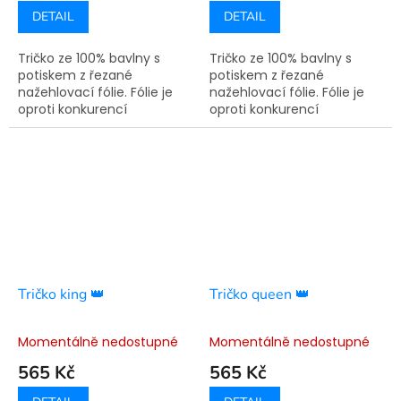
DETAIL
DETAIL
Tričko ze 100% bavlny s
Tričko ze 100% bavlny s
potiskem z řezané
potiskem z řezané
nažehlovací fólie. Fólie je
nažehlovací fólie. Fólie je
oproti konkurencí
oproti konkurencí
využívané technologie
využívané technologie
sítotisku pružná a nepraská.
sítotisku pružná a nepraská.
Doba výroby je 7-14
Doba výroby je 7-14
pracovních dní.
pracovních dní.
Tričko king 👑
Tričko queen 👑
Momentálně nedostupné
Momentálně nedostupné
565 Kč
565 Kč