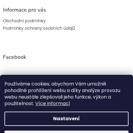
s
u
Informace pro vás
Obchodní podmínky
Podmínky ochrany osobních údajů
Facebook
Používáme cookies, abychom Vám umožnili
Rezanesamolepky.cz
pohodlné prohlížení webu a díky analýze provozu
webu neustále zlepšovali jeho funkce, výkon a
použitelnost.
Více informací
Vytvořil Shoptet
Nastavení
NETISKNEME, ALE ŘEŽEME ! Všechny samolepky jsou
Copyright 2026
Řezané Samolepky.cz
. Všechna práva