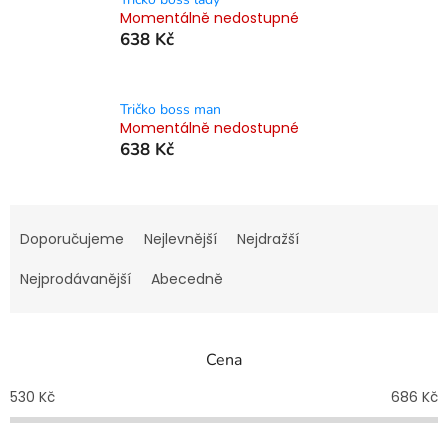
Momentálně nedostupné
638 Kč
Tričko boss man
Momentálně nedostupné
638 Kč
Ř
a
Doporučujeme
Nejlevnější
Nejdražší
z
e
Nejprodávanější
Abecedně
n
í
p
Cena
r
o
530
Kč
686
Kč
d
u