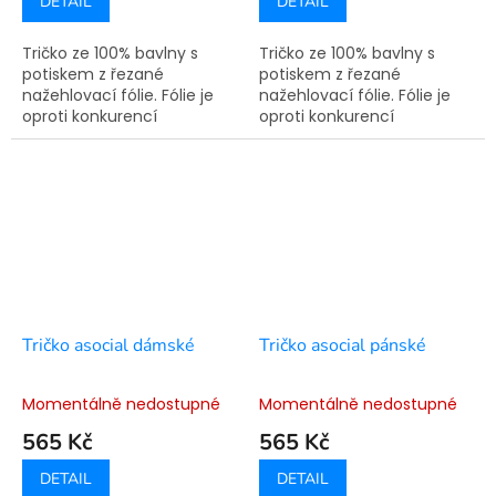
DETAIL
DETAIL
Tričko ze 100% bavlny s
Tričko ze 100% bavlny s
potiskem z řezané
potiskem z řezané
nažehlovací fólie. Fólie je
nažehlovací fólie. Fólie je
oproti konkurencí
oproti konkurencí
využívané technologie
využívané technologie
sítotisku pružná a nepraská.
sítotisku pružná a nepraská.
Doba výroby je 7-14
Doba výroby je 7-14
pracovních dní.
pracovních dní.
Tričko asocial dámské
Tričko asocial pánské
Momentálně nedostupné
Momentálně nedostupné
565 Kč
565 Kč
DETAIL
DETAIL