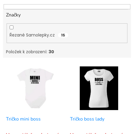
k
t
ů
Značky
Řezané Samolepky.cz
15
Položek k zobrazení:
30
V
ý
p
i
s
p
r
o
d
Tričko mini boss
Tričko boss lady
u
k