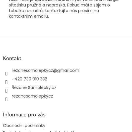
sítotisku pružná a nepraská. Pokud máte zájem o
tabulku rozměrů, kontaktujte nás prosím na
kontaktním emailu.
Z
á
p
a
Kontakt
t
í
rezanesamolepkycz
@
gmail.com
+420 730 910 332
Řezané Samolepky.cz
rezanesamolepkycz
Informace pro vás
Obchodní podmínky