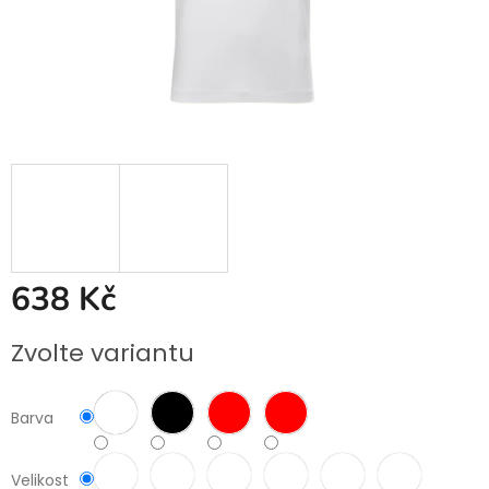
638 Kč
Měrná
Zvolte variantu
cena:
Barva
Velikost