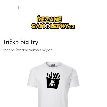
Přejít
NÁKU
na
obsah
KOŠÍK
Tričko big fry
Značka:
Řezané Samolepky.cz