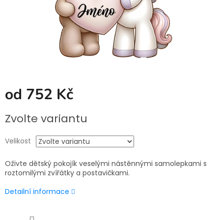
od
752 Kč
Měrná
Zvolte variantu
cena:
Velikost
Oživte dětský pokojík veselými nástěnnými samolepkami s
roztomilými zvířátky a postavičkami.
Detailní informace