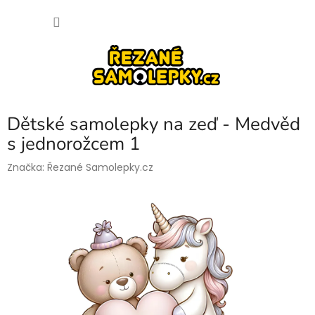
Přejít
NÁKU
na
obsah
KOŠÍK
Dětské samolepky na zeď - Medvěd
s jednorožcem 1
Značka:
Řezané Samolepky.cz