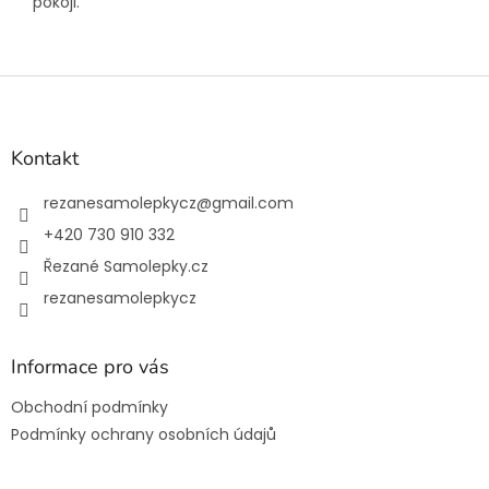
pokoji.
Z
á
p
a
Kontakt
t
í
rezanesamolepkycz
@
gmail.com
+420 730 910 332
Řezané Samolepky.cz
rezanesamolepkycz
Informace pro vás
Obchodní podmínky
Podmínky ochrany osobních údajů