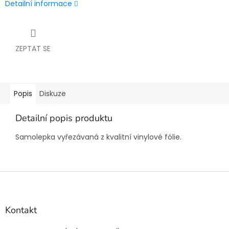
Detailní informace
ZEPTAT SE
Popis
Diskuze
Detailní popis produktu
Samolepka vyřezávaná z kvalitní vinylové fólie.
Z
á
p
a
Kontakt
t