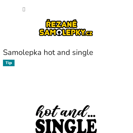
Přejít
NÁKU
na
obsah
KOŠÍK
Samolepka hot and single
Tip