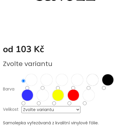
od
103 Kč
Měrná
Zvolte variantu
cena:
Barva
Velikost
Samolepka vyřezávaná z kvalitní vinylové fólie.