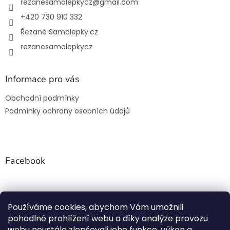
í
rezanesamolepkycz
@
gmail.com
+420 730 910 332
Řezané Samolepky.cz
rezanesamolepkycz
Informace pro vás
Obchodní podmínky
Podmínky ochrany osobních údajů
Facebook
Používáme cookies, abychom Vám umožnili
Rezanesamolepky.cz
pohodlné prohlížení webu a díky analýze provozu
webu neustále zlepšovali jeho funkce, výkon a