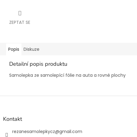
ZEPTAT SE
Popis
Diskuze
Detailní popis produktu
Samolepka ze samolepící fólie na auta a rovné plochy
Z
á
p
a
Kontakt
t
í
rezanesamolepkycz
@
gmail.com