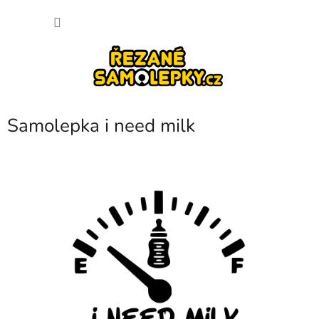
Přejít
NÁKU
na
obsah
KOŠÍK
Samolepka i need milk