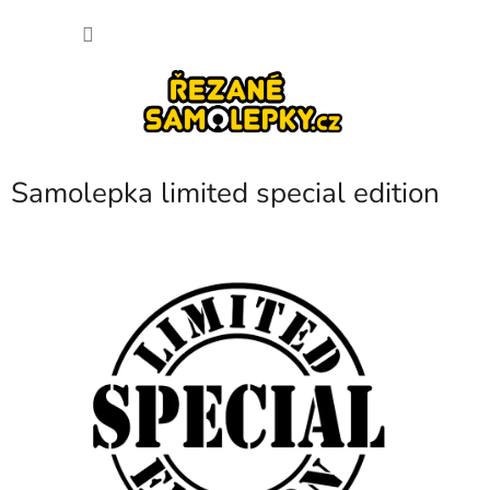
Přejít
NÁKU
na
obsah
KOŠÍK
Samolepka limited special edition