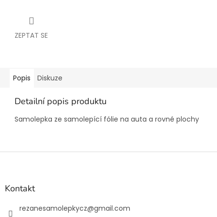
ZEPTAT SE
Popis
Diskuze
Detailní popis produktu
Samolepka ze samolepící fólie na auta a rovné plochy
Z
á
p
a
Kontakt
t
í
rezanesamolepkycz
@
gmail.com